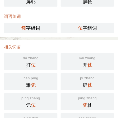
屏鄣
屏帐
词语组词
字组词
字组词
凭
仗
相关词语
dǎ zhàng
kāi zhàng
打
开
仗
仗
nán píng
pì zhàng
难
辟
凭
仗
píng zhàng
píng zhàng
凭
仗
仗
凭