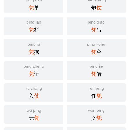
píng dān
pào zhàng
单
炮
凭
仗
píng lán
píng diào
栏
吊
凭
凭
píng jù
píng kōng
据
空
凭
凭
píng zhèng
píng jiè
证
借
凭
凭
rù zhàng
rèn píng
入
任
仗
凭
wú píng
wén píng
无
文
凭
凭