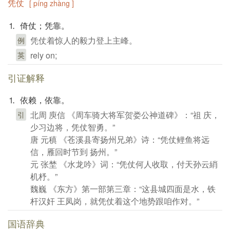
凭仗
[ píng zhàng ]
⒈ 倚仗；凭靠。
凭仗着惊人的毅力登上主峰。
例
rely on;
英
引证解释
⒈ 依赖，依靠。
北周 庾信 《周车骑大将军贺娄公神道碑》：“祖 庆，
引
少习边将，凭仗智勇。”
唐 元稹 《苍溪县寄扬州兄弟》诗：“凭仗鲤鱼将远
信，雁回时节到 扬州。”
元 张埜 《水龙吟》词：“凭仗何人收取，付天孙云綃
机杼。”
魏巍 《东方》第一部第三章：“这县城四面是水，铁
杆汉奸 王凤岗，就凭仗着这个地势跟咱作对。”
国语辞典