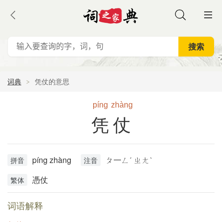
词典
凭仗的意思
píng
zhàng
凭仗
píng zhàng
ㄆ一ㄥˊ ㄓㄤˋ
拼音
注音
憑仗
繁体
词语解释