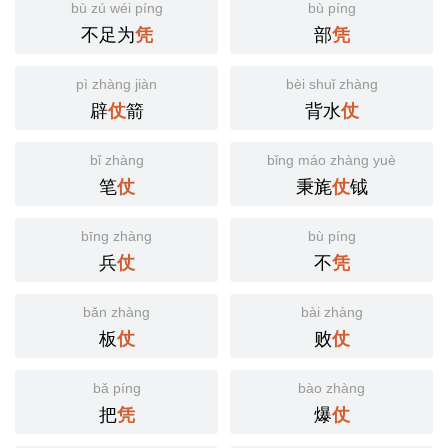
bù zú wéi píng
bù píng
不足为
部
凭
凭
pì zhàng jiàn
bèi shuǐ zhàng
辟
箭
背水
仗
仗
bǐ zhàng
bǐng máo zhàng yuè
笔
秉旄
钺
仗
仗
bīng zhàng
bù píng
兵
不
仗
凭
bǎn zhàng
bài zhàng
板
败
仗
仗
bǎ píng
bào zhàng
把
爆
凭
仗