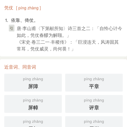
凭仗
[ píng zhàng ]
⒈ 依靠、倚仗。
唐·李山甫〈下第献所知〉诗三首之二：「自怜心计今
引
如此，凭仗春醪为解颐。」
《宋史·卷三二一·丰稷传》：「巨浸连天，风涛固其
常耳，凭仗威灵，尚何畏！」
近音词、同音词
píng zhàng
píng zhāng
屏障
平章
píng zhàng
píng zhāng
屏幛
评章
píng zhāng
píng zhàng