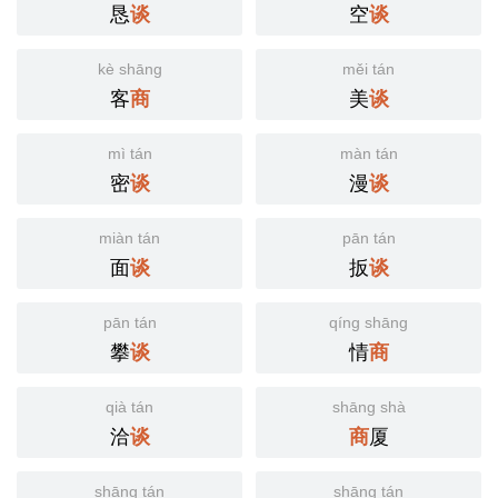
恳
空
谈
谈
kè shāng
měi tán
客
美
商
谈
mì tán
màn tán
密
漫
谈
谈
miàn tán
pān tán
面
扳
谈
谈
pān tán
qíng shāng
攀
情
谈
商
qià tán
shāng shà
洽
厦
谈
商
shāng tán
shāng tán