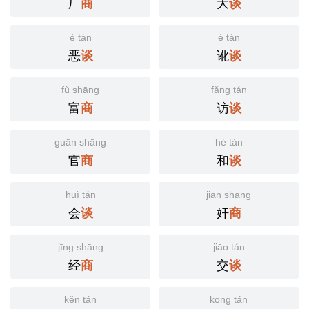
厂
大
商
谈
è tán
é tán
恶
讹
谈
谈
fù shāng
fǎng tán
富
访
商
谈
guān shāng
hé tán
官
和
商
谈
huì tán
jiān shāng
会
奸
谈
商
jīng shāng
jiāo tán
经
交
商
谈
kěn tán
kōng tán