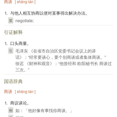
商谈
[ shāng tán ]
⒈ 与他人相互协商以便对某事得出解决办法。
negotiate;
英
引证解释
⒈ 口头商量。
毛泽东 《在省市自治区党委书记会议上的讲
引
话》：“经常要谈心，要个别商谈或者集体商谈。”
徐迟 《财神和观音》：“他曾经和 欧阳秘书长 商谈过
三次。”
国语辞典
商谈
[ shāng tán ]
⒈ 商议谈论。
如：「他好像有事找你商谈。」
例