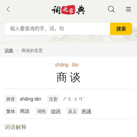
词典
商谈的意思
shāng
tán
商谈
shāng tán
ㄕㄤ ㄊㄢˊ
拼音
注音
商談
动词
闲谈
繁体
词性
反义
词语解释