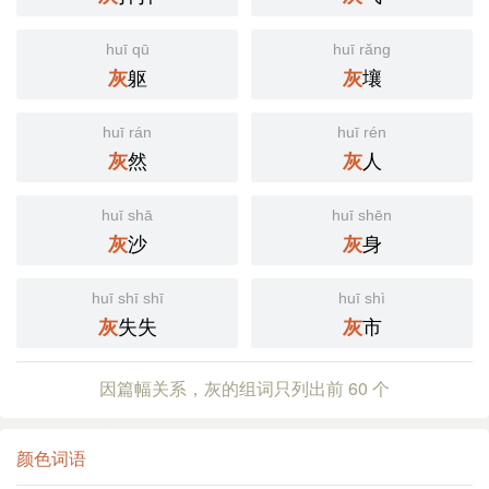
huī qū
huī rǎng
躯
壤
灰
灰
huī rán
huī rén
然
人
灰
灰
huī shā
huī shēn
沙
身
灰
灰
huī shī shī
huī shì
失失
市
灰
灰
因篇幅关系，灰的组词只列出前 60 个
颜色词语