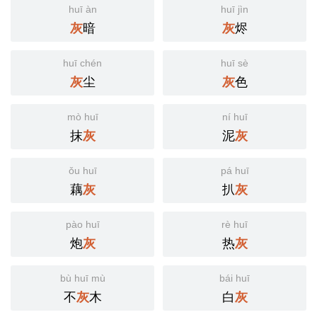
huī àn
huī jìn
暗
烬
灰
灰
huī chén
huī sè
尘
色
灰
灰
mò huī
ní huī
抹
泥
灰
灰
ǒu huī
pá huī
藕
扒
灰
灰
pào huī
rè huī
炮
热
灰
灰
bù huī mù
bái huī
不
木
白
灰
灰