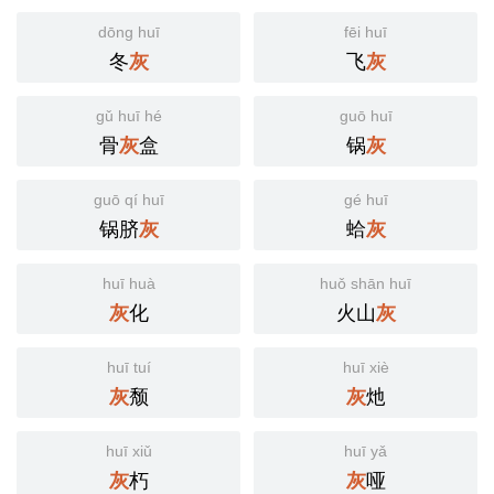
dōng huī
fēi huī
冬
飞
灰
灰
gǔ huī hé
guō huī
骨
盒
锅
灰
灰
guō qí huī
gé huī
锅脐
蛤
灰
灰
huī huà
huǒ shān huī
化
火山
灰
灰
huī tuí
huī xiè
颓
灺
灰
灰
huī xiǔ
huī yǎ
朽
哑
灰
灰