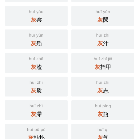
huī yáo
huī yǔn
窑
陨
灰
灰
huī yǔn
huī zhī
殒
汁
灰
灰
huī zhā
huī zhǐ jiǎ
渣
指甲
灰
灰
huī zhì
huī zhì
质
志
灰
灰
huī zhì
huī píng
滞
瓶
灰
灰
huī pū pū
huī qì
扑扑
气
灰
灰