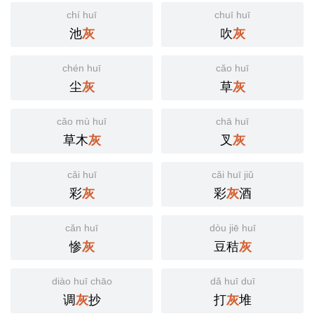
chí huī
chuī huī
池
吹
灰
灰
chén huī
cǎo huī
尘
草
灰
灰
cǎo mù huī
chā huī
草木
叉
灰
灰
cǎi huī
cǎi huī jiǔ
彩
彩
酒
灰
灰
cǎn huī
dòu jiē huī
惨
豆秸
灰
灰
diào huī chāo
dǎ huī duī
调
抄
打
堆
灰
灰