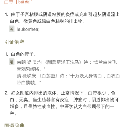
白带
[ bái dài ]
⒈ 由于子宫粘膜或阴道粘膜的炎症或充血引起从阴道流出
白色、微黄色或绿白色粘稠的排出物。
leukorrhea;
英
引证解释
⒈ 白色的带子。
南朝 梁 吴均 《酬萧新浦王洗马》诗：“崇兰白带飞，
引
青鵁紫缨络。”
清 徐嵘庆 《白莲贼》诗：“十万妖人身雪白，白衣白
带白幞幘。”
⒉ 妇女阴道内排出的液体。正常情况下，白带很少，色
白，无臭。当生殖器官有炎症、肿瘤时，阴道排出物可
增多，且呈脓性或血性。中医学认为白带属带下的一
种。
国语辞典