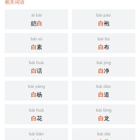
相关词语
ái bái
bái páo
皑
袍
白
白
bái sù
bái bù
素
布
白
白
bái huà
bái jìng
话
净
白
白
bái yáng
bái dào
杨
道
白
白
bái huā
bái lóng
花
龙
白
白
bái bǎn
bái dài