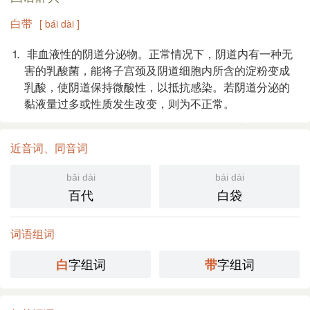
白带
[ bái dài ]
⒈ 非血液性的阴道分泌物。正常情况下，阴道内有一种无
害的乳酸菌，能将子宫颈及阴道细胞内所含的淀粉变成
乳酸，使阴道保持微酸性，以抵抗感染。若阴道分泌的
黏液量过多或性质发生改变，则为不正常。
近音词、同音词
bǎi dài
bái dài
百代
白袋
词语组词
字组词
字组词
白
带