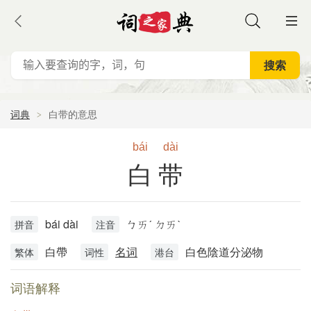
词典
白带的意思
bái
dài
白带
bái dài
ㄅㄞˊ ㄉㄞˋ
拼音
注音
白帶
名词
白色陰道分泌物
繁体
词性
港台
词语解释