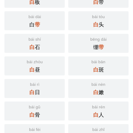
板
带
白
白
bái dài
bái tóu
白
头
带
白
bái shí
bēng dài
石
绷
白
带
bái zhòu
bái bān
昼
斑
白
白
bái rì
bái nèn
日
嫩
白
白
bái gǔ
bái rén
骨
人
白
白
bái fèi
bái zhǐ