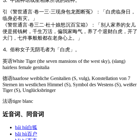
⒊ 中国神话或星相家所说的凶神。
引
《警世通言·卷一三·三现身包龙图断冤》：「白虎临身日，
临身必有灾。」
《警世通言·卷三二·杜十娘怒沉百宝箱》：「别人家养的女儿
便是摇钱树，千生万活，偏我家晦气，养了个退财白虎，开了
大门，七件事般般都在老身心上。」
⒋ 俗称女子无阴毛者为「白虎」。
英语
White Tiger (the seven mansions of the west sky)​, (slang)​
hairless female genitalia
德语
haarlose weibliche Genitalien (S, vulg)​, Konstellation von 7
Sternen im westlichen Himmel (S)​, Symbol des Westens (S)​, weißer
Tiger (S)​, Unglücksbringer
法语
tigre blanc
近音词、同音词
bái hú
白狐
bǎi hù
百户