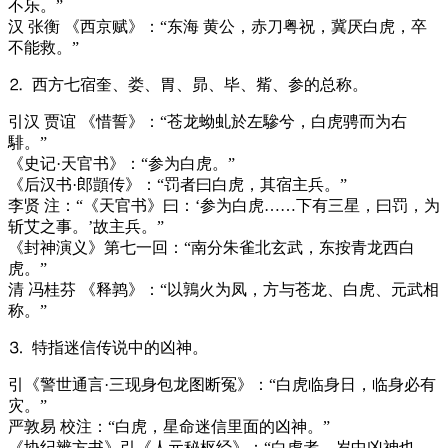
不乐。”
汉 张衡 《西京赋》：“东海 黄公，赤刀粤祝，冀厌白虎，卒
不能救。”
⒉ 西方七宿奎、娄、胃、昴、毕、觜、参的总称。
引
汉 贾谊 《惜誓》：“苍龙蚴虬於左驂兮，白虎骋而为右
騑。”
《史记·天官书》：“参为白虎。”
《后汉书·郎顗传》：“罚者曰白虎，其宿主兵。”
李贤 注：“《天官书》曰：‘参为白虎……下有三星，曰罚，为
斩艾之事。’故主兵。”
《封神演义》第七一回：“南分朱雀北玄武，东按青龙西白
虎。”
清 冯桂芬 《释鹑》：“以鶉火为凤，方与苍龙、白虎、元武相
称。”
⒊ 特指迷信传说中的凶神。
引
《警世通言·三现身包龙图断冤》：“白虎临身日，临身必有
灾。”
严敦易 校注：“白虎，星命迷信里面的凶神。”
《协纪辨方书》引《人元秘枢经》：“白虎者，岁中凶神也。