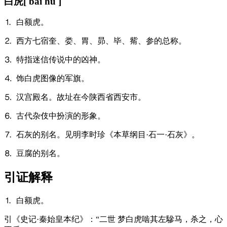
白虎
[ bái hǔ ]
⒈ 白额虎。
⒉ 西方七宿奎、娄、胃、昴、毕、觜、参的总称。
⒊ 特指迷信传说中的凶神。
⒋ 饰白虎图像的军旗。
⒌ 汉宫殿名。故址在今陕西省西安市。
⒍ 古代杂伎中扮演的形象。
⒎ 石灰的别名。见明李时珍《本草纲目·石一·石灰》。
⒏ 豆腐的别名。
引证解释
⒈ 白额虎。
引
《史记·秦始皇本纪》：“二世 梦白虎啮其左驂马，杀之，心