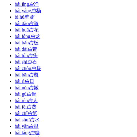
bái jìng
白
净
bái yáng
白
杨
bì hǔ
壁
虎
bái dào
白
道
bái huā
白
花
bái lóng
白
龙
bái bǎn
白
板
bái dài
白
带
bái tóu
白
头
bái shí
白
石
bái zhòu
白
昼
bái bān
白
斑
bái rì
白
日
bái nèn
白
嫩
bái gǔ
白
骨
bái rén
白
人
bái fèi
白
费
bái zhǐ
白
纸
bái shuǐ
白
水
bái yǎn
白
眼
bái táng
白
糖