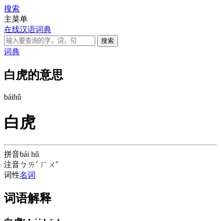
搜索
主菜单
在线汉语词典
词典
白虎的意思
bái
hǔ
白虎
拼音
bái hǔ
注音
ㄅㄞˊ ㄏㄨˇ
词性
名词
词语解释