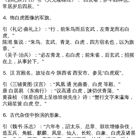
常居岁后四辰。”
⒋ 饰白虎图像的军旗。
引
《礼记·曲礼上》：“行，前朱鸟而后玄武，左青龙而右白
虎。”
陈澔 集说：“朱鸟、玄武、青龙、白虎，四方宿名也，以为旗
章。”
《吴子·治兵》：“必左青龙，右白虎；前朱雀，后玄武；招摇
在上，从事於下。”
⒌ 汉 宫殿名。故址在今 陕西省 西安市。参见“白虎观”。
引
《三辅黄图·汉宫》：“凤凰 通 光曲臺、白虎 等殿。”
唐 白居易 《东南行》：“议高通 白虎，諫切伏青蒲。”
黄葆桢 《张星伯席上呈徐班侯先生》诗：“蟹行文字来瀛海，
六籍笙簧 白虎 空。”
⒍ 古代杂伎中扮演的形象。
引
《魏书·乐志》：“六年冬，詔太乐、总章、鼓吹增修杂伎，
造五兵、角觝、麒麟、凤皇、仙人、长蛇、白象、白虎及诸畏