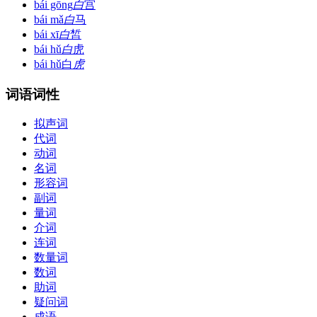
bái gōng
白
宫
bái mǎ
白
马
bái xī
白
皙
bái hǔ
白
虎
bái hǔ
白
虎
词语词性
拟声词
代词
动词
名词
形容词
副词
量词
介词
连词
数量词
数词
助词
疑问词
成语