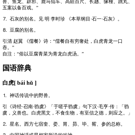
兽、鱼龙、辟邪、鹿马仙车、高絙百尺、长趫、缘橦、跳丸、
五案以备百戏。”
⒎ 石灰的别名。见 明 李时珍 《本草纲目·石一·石灰》。
⒏ 豆腐的别名。
引
清 赵翼 《儒餐》诗：“儒餐自有穷奢处，白虎青龙一口
吞。”
自注：“俗以豆腐青菜为青龙白虎汤。”
国语辞典
白虎
[ bái hǔ ]
⒈ 神话传说中的野兽。
引
《诗经·召南·驺虞》「于嗟乎驺虞」句下汉·毛亨·传：「驺
虞，义兽也。白虎黑文，不食生物，有至信之德，则应之。」
⒉ 星名。西方七宿奎、娄、胃、昴、毕、觜、参的总称。