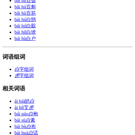
bǎi hú
百壶
bǎi hú
百斛
bǎi hù
百笏
bái hú
白鹄
bái hú
白縠
bái hǔ
白琥
bái hù
白户
词语组词
白
字组词
虎
字组词
相关词语
ái bái
皑
白
ài hǔ
艾
虎
bái páo
白
袍
bái sù
白
素
bái bù
白
布
bái huà
白
话