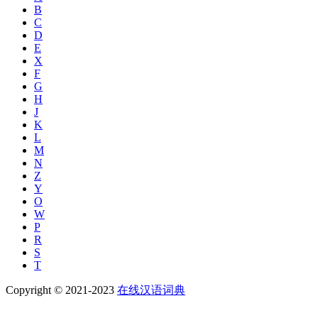
B
C
D
E
X
F
G
H
J
K
L
M
N
Z
Y
O
W
P
R
S
T
Copyright © 2021-2023
在线汉语词典
返回