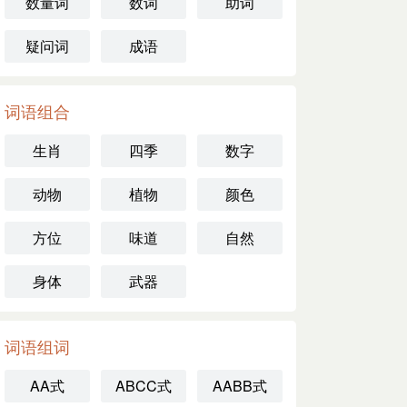
数量词
数词
助词
疑问词
成语
词语组合
生肖
四季
数字
动物
植物
颜色
方位
味道
自然
身体
武器
词语组词
AA式
ABCC式
AABB式