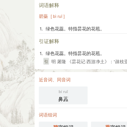
词语解释
碧蘂
[ bì ruǐ ]
⒈ 绿色花蕊。特指昙花的花苞。
引证解释
⒈ 绿色花蕊。特指昙花的花苞。
明 屠隆 《昙花记·西游净土》：“疎
引
近音词、同音词
bí ruǐ
鼻蕋
词语组词