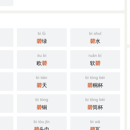
bì lǜ
bì shuǐ
绿
水
碧
碧
ōu bì
ruǎn bì
欧
软
碧
碧
bì tiān
bì tóng bēi
天
桐杯
碧
碧
bì tóng
bì tǒng bēi
铜
筒杯
碧
碧
bì tóu jīn
bì wǎ
头巾
瓦
碧
碧