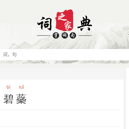
bì
ruǐ
碧蘂