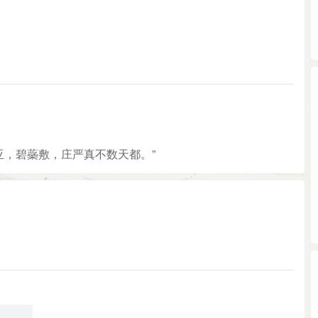
枝亚，碧蘂敷，庄严真不数天都。”