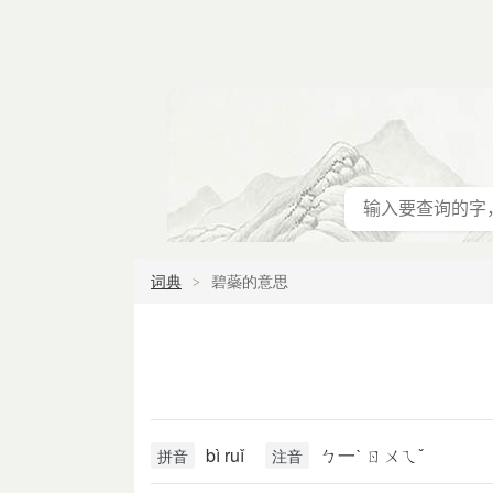
词典
碧蘂的意思
bì ruǐ
ㄅ一ˋ ㄖㄨㄟˇ
拼音
注音