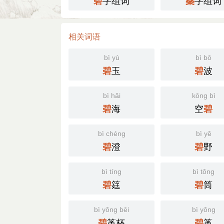
字组词
字组词
碧
蘂
相关词语
bì yù
bì bō
玉
波
碧
碧
bì hǎi
kōng bì
海
空
碧
碧
bì chéng
bì yě
澄
野
碧
碧
bì tíng
bì tǒng
筳
筒
碧
碧
bì yǒng bēi
bì yǒng
筩杯
筩
碧
碧