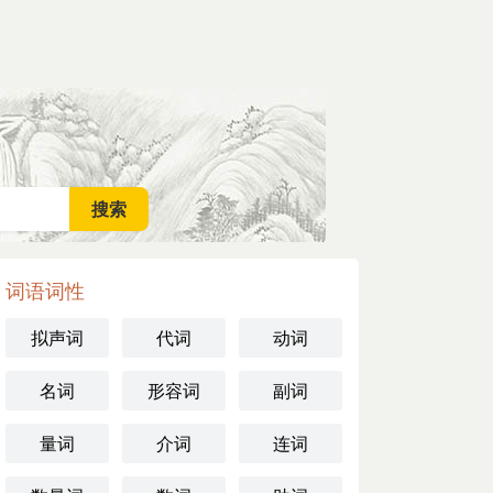
词语词性
拟声词
代词
动词
名词
形容词
副词
量词
介词
连词