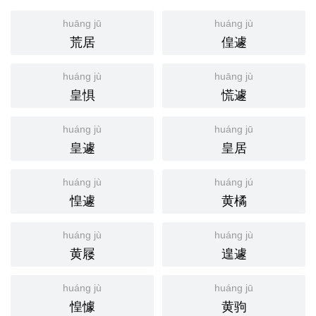
huāng jū
huáng jù
荒居
偟遽
huáng jù
huāng jù
皇惧
慌遽
huáng jù
huáng jū
皇遽
皇居
huáng jù
huáng jú
惶遽
黄橘
huáng jù
huáng jù
黄屦
遑遽
huáng jù
huáng jū
惶懅
黄驹