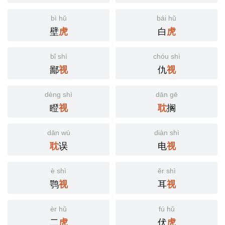
bì hǔ
bái hǔ
壁
白
虎
虎
bǐ shì
chóu shì
鄙
仇
视
视
dèng shì
dān gē
瞪
搁
视
耽
dān wù
diàn shì
误
电
耽
视
è shì
ěr shì
鹗
耳
视
视
èr hǔ
fú hǔ
二
伏
虎
虎