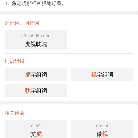
⒈ 象老虎那样凶狠地盯着。
近音词、同音词
hǔ shì dān dān
虎视眈眈
词语组词
字组词
字组词
虎
视
字组词
耽
相关词语
ài hǔ
ào shì
艾
傲
虎
视