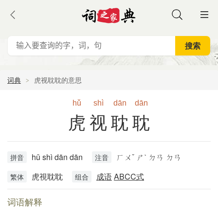
词典
虎视耽耽的意思
hǔ
shì
dān
dān
虎视耽耽
hǔ shì dān dān
ㄏㄨˇ ㄕˋ ㄉㄢ ㄉㄢ
拼音
注音
虎視耽耽
成语
ABCC式
繁体
组合
词语解释