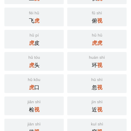
fēi hǔ
fǔ shì
飞
俯
虎
视
hǔ pí
hǔ hǔ
皮
虎
虎
虎
hǔ tóu
huán shì
头
环
虎
视
hǔ kǒu
hū shì
口
忽
虎
视
jiǎn shì
jìn shì
检
近
视
视
jiān shì
kuī shì