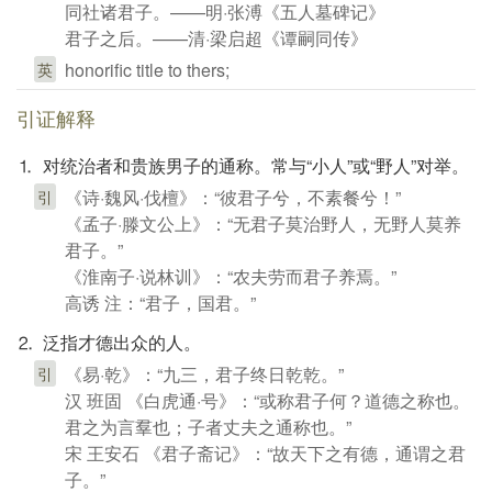
同社诸君子。——明·张溥《五人墓碑记》
君子之后。——清·梁启超《谭嗣同传》
honorific title to thers;
英
引证解释
⒈ 对统治者和贵族男子的通称。常与“小人”或“野人”对举。
《诗·魏风·伐檀》：“彼君子兮，不素餐兮！”
引
《孟子·滕文公上》：“无君子莫治野人，无野人莫养
君子。”
《淮南子·说林训》：“农夫劳而君子养焉。”
高诱 注：“君子，国君。”
⒉ 泛指才德出众的人。
《易·乾》：“九三，君子终日乾乾。”
引
汉 班固 《白虎通·号》：“或称君子何？道德之称也。
君之为言羣也；子者丈夫之通称也。”
宋 王安石 《君子斋记》：“故天下之有德，通谓之君
子。”