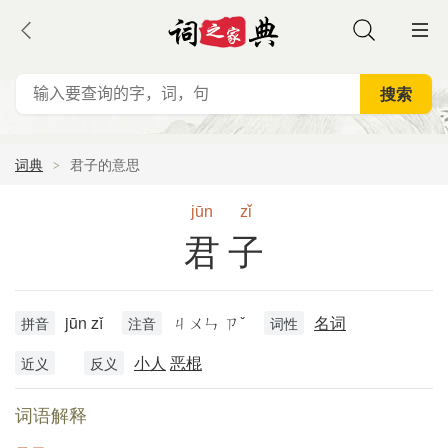
词典
君子的意思
jūn
zǐ
君子
jūn zǐ
ㄐㄨㄣ ㄗˇ
名词
拼音
注音
词性
小人
恶棍
近义
反义
词语解释