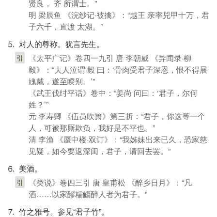
贤良， 齐 所谓士。”
明 梁辰鱼 《浣纱记·被擒》：“越王 亲率兕甲十万，君
子六千，直渡 太湖。”
⒌ 对人的尊称。犹言先生。
《太平广记》卷四一九引 唐 李朝威 《异闻录·柳
引
毅》：“夫人泣谓 毅 曰：‘骨肉受君子深恩，恨不得展
媿戴，遂至睽别。’”
《武王伐纣平话》卷中：“姜尚 问曰：‘君子，尔何
姓？’”
元 李寿卿 《伍员吹箫》第三折：“君子，你这等一个
人，可被那厮欺负，我好是不平也。”
清 李渔 《蜃中楼·双订》：“我姊妹出来已久，恐家慈
见疑，如今要返深闺，君子，请回去罢。”
⒍ 美酒。
《类说》卷四三引 唐 皇甫松 《醉乡日月》：“凡
引
酒……以家醪糯觴醉人者为君子。”
⒎ 竹之雅号。参见“君子竹”。