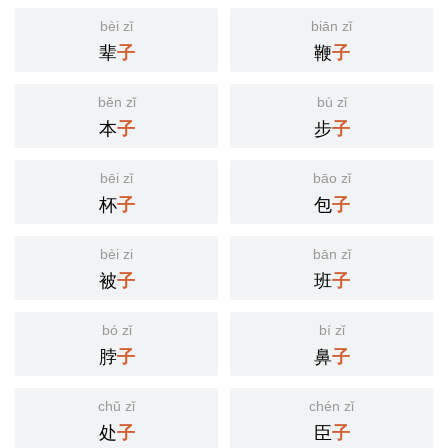
bèi zǐ
biān zǐ
辈
鞭
子
子
běn zǐ
bù zǐ
本
步
子
子
bēi zǐ
bāo zǐ
杯
包
子
子
bèi zi
bān zǐ
被
班
子
子
bó zǐ
bí zǐ
脖
鼻
子
子
chǔ zǐ
chén zǐ
处
臣
子
子