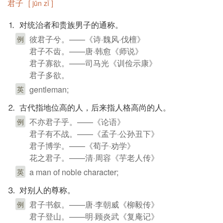
君子
[ jūn zǐ ]
⒈ 对统治者和贵族男子的通称。
彼君子兮。——《诗·魏风·伐檀》
例
君子不齿。——唐·韩愈《师说》
君子寡欲。——司马光《训俭示康》
君子多欲。
gentleman;
英
⒉ 古代指地位高的人，后来指人格高尚的人。
不亦君子乎。——《论语》
例
君子有不战。——《孟子·公孙丑下》
君子博学。——《荀子·劝学》
花之君子。——清·周容《芋老人传》
a man of noble character;
英
⒊ 对别人的尊称。
君子书叙。——唐·李朝威《柳毅传》
例
君子登山。——明·顾炎武《复庵记》