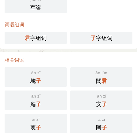
军咨
词语组词
字组词
字组词
君
子
相关词语
ǎn zǐ
àn jūn
埯
闇
子
君
ān zǐ
ān zǐ
庵
安
子
子
āi zǐ
ā zǐ
哀
阿
子
子