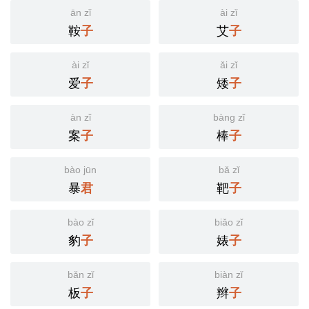
ān zǐ
ài zǐ
鞍
艾
子
子
ài zǐ
ǎi zǐ
爱
矮
子
子
àn zǐ
bàng zǐ
案
棒
子
子
bào jūn
bǎ zǐ
暴
靶
君
子
bào zǐ
biǎo zǐ
豹
婊
子
子
bǎn zǐ
biàn zǐ
板
辫
子
子