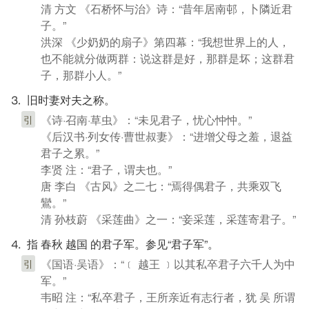
清 方文 《石桥怀与治》诗：“昔年居南邨，卜隣近君
子。”
洪深 《少奶奶的扇子》第四幕：“我想世界上的人，
也不能就分做两群：说这群是好，那群是坏；这群君
子，那群小人。”
⒊ 旧时妻对夫之称。
《诗·召南·草虫》：“未见君子，忧心忡忡。”
引
《后汉书·列女传·曹世叔妻》：“进增父母之羞，退益
君子之累。”
李贤 注：“君子，谓夫也。”
唐 李白 《古风》之二七：“焉得偶君子，共乘双飞
鸞。”
清 孙枝蔚 《采莲曲》之一：“妾采莲，采莲寄君子。”
⒋ 指 春秋 越国 的君子军。参见“君子军”。
《国语·吴语》：“﹝ 越王 ﹞以其私卒君子六千人为中
引
军。”
韦昭 注：“私卒君子，王所亲近有志行者，犹 吴 所谓