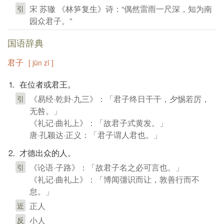
宋 苏辙 《林笋复生》诗：“偶然雷雨一尺深，知为南
引
园众君子。”
国语辞典
君子
[ jūn zǐ ]
⒈ 在位者或君王。
《易经·乾卦·九三》：「君子终日干干，夕惕若厉，
引
无咎。」
《礼记·曲礼上》：「故君子式黄发。」
唐·孔颖达·正义：「君子谓人君也。」
⒉ 才德出众的人。
《论语·子路》：「故君子名之必可言也。」
引
《礼记·曲礼上》：「博闻彊识而让，敦善行而不
怠。」
正人
近
小人
反