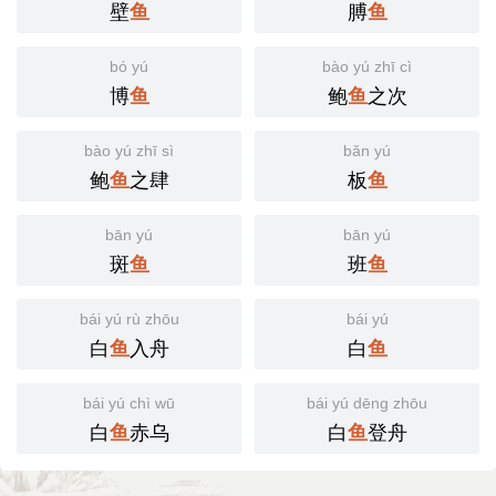
壁
膊
鱼
鱼
bó yú
bào yú zhī cì
博
鲍
之次
鱼
鱼
bào yú zhī sì
bǎn yú
鲍
之肆
板
鱼
鱼
bān yú
bān yú
斑
班
鱼
鱼
bái yú rù zhōu
bái yú
白
入舟
白
鱼
鱼
bái yú chì wū
bái yú dēng zhōu
白
赤乌
白
登舟
鱼
鱼