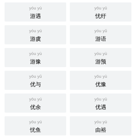
yóu yù
yōu yū
游遇
忧纡
yóu yú
yóu yǔ
游虞
游语
yóu yù
yóu yù
游豫
游预
yōu yǔ
yōu yù
优与
优豫
yōu yú
yōu yù
优余
优遇
yōu yú
yóu yù
忧鱼
由裕