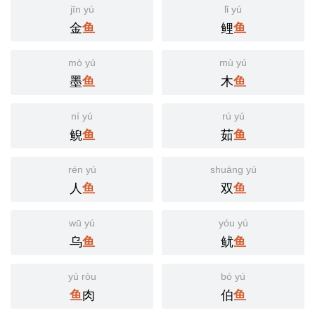
jīn yú
lǐ yú
金
鲤
鱼
鱼
mò yú
mù yú
墨
木
鱼
鱼
ní yú
rú yú
鲵
茹
鱼
鱼
rén yú
shuāng yú
人
双
鱼
鱼
wū yú
yóu yú
乌
鱿
鱼
鱼
yú ròu
bó yú
肉
伯
鱼
鱼