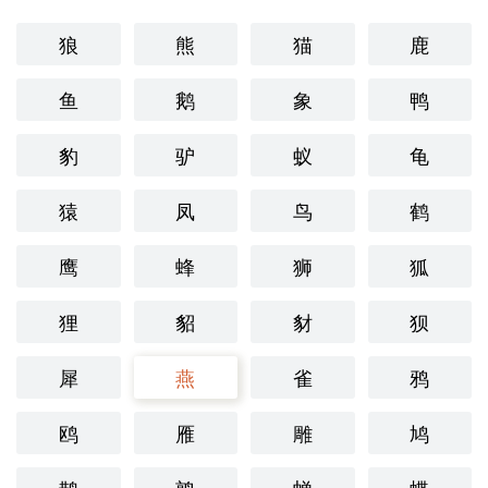
狼
熊
猫
鹿
鱼
鹅
象
鸭
豹
驴
蚁
龟
猿
凤
鸟
鹤
鹰
蜂
狮
狐
狸
貂
豺
狈
犀
燕
雀
鸦
鸥
雁
雕
鸠