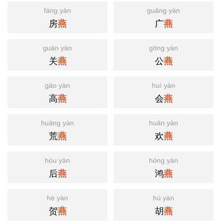
fáng yàn
guǎng yàn
房
广
燕
燕
guān yàn
gōng yàn
关
公
燕
燕
gāo yàn
huì yàn
高
会
燕
燕
huāng yàn
huān yàn
荒
欢
燕
燕
hòu yàn
hóng yàn
后
鸿
燕
燕
hè yàn
hú yàn
贺
胡
燕
燕