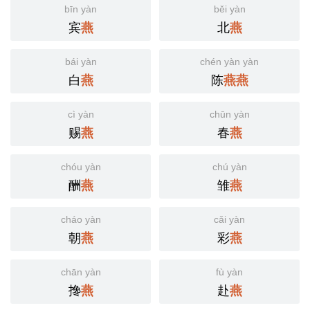
bīn yàn
běi yàn
宾
北
燕
燕
bái yàn
chén yàn yàn
白
陈
燕
燕
燕
cì yàn
chūn yàn
赐
春
燕
燕
chóu yàn
chú yàn
酬
雏
燕
燕
cháo yàn
cǎi yàn
朝
彩
燕
燕
chān yàn
fù yàn
搀
赴
燕
燕