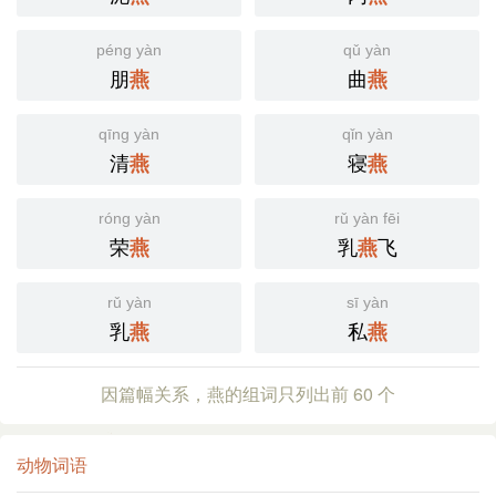
péng yàn
qǔ yàn
朋
曲
燕
燕
qīng yàn
qǐn yàn
清
寝
燕
燕
róng yàn
rǔ yàn fēi
荣
乳
飞
燕
燕
rǔ yàn
sī yàn
乳
私
燕
燕
因篇幅关系，燕的组词只列出前 60 个
动物词语