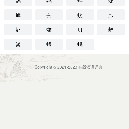
鹊
鹑
蝉
蝶
蛾
蚕
蚊
虱
虾
鳖
贝
蚌
鲸
蜗
蝎
Copyright © 2021-2023
在线汉语词典