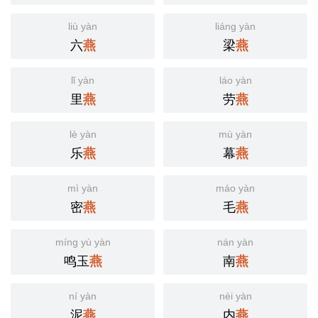
liù yàn
liáng yàn
六
梁
燕
燕
lǐ yàn
láo yàn
里
劳
燕
燕
lè yàn
mù yàn
乐
幕
燕
燕
mì yàn
máo yàn
密
毛
燕
燕
míng yù yàn
nán yàn
鸣玉
南
燕
燕
ní yàn
nèi yàn
泥
内
燕
燕