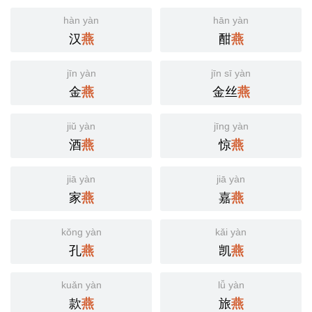
hàn yàn
hān yàn
汉
酣
燕
燕
jīn yàn
jīn sī yàn
金
金丝
燕
燕
jiǔ yàn
jīng yàn
酒
惊
燕
燕
jiā yàn
jiā yàn
家
嘉
燕
燕
kǒng yàn
kǎi yàn
孔
凯
燕
燕
kuǎn yàn
lǚ yàn
款
旅
燕
燕