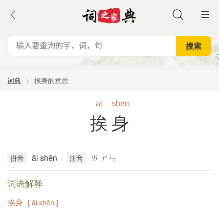
词典
挨身的意思
āi
shēn
挨身
āi shēn
ㄞ ㄕㄣ
拼音
注音
词语解释
挨身
[ āi shēn ]