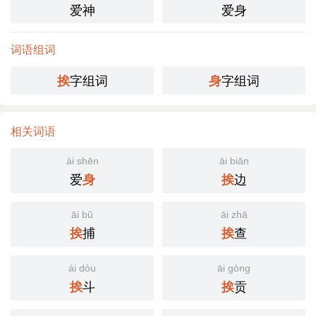
爱神
爱身
词语组词
字组词
字组词
挨
身
相关词语
ài shēn
āi biān
爱
边
身
挨
āi bǔ
āi zhā
捕
查
挨
挨
ái dòu
āi gòng
斗
贡
挨
挨