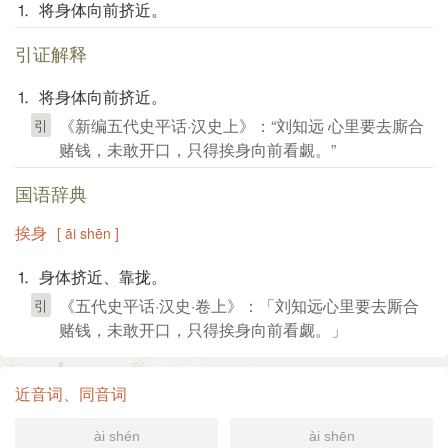
⒈ 将身体向前挤近。
引证解释
⒈ 将身体向前挤近。
《新编五代史平话·汉史上》：“刘知远 心里要去廝合
引
赌钱，未敢开口，只得挨身向前看覷。”
国语辞典
挨身
[ āi shēn ]
⒈ 身体挤近、靠拢。
《五代史平话·汉史·卷上》：「刘知远心里要去厮合
引
赌钱，未敢开口，只得挨身向前看觑。」
近音词、同音词
ài shén
ài shēn