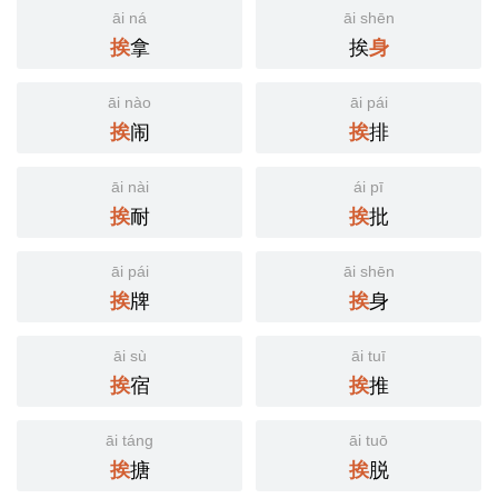
āi ná
āi shēn
拿
挨
挨
身
āi nào
āi pái
闹
排
挨
挨
āi nài
ái pī
耐
批
挨
挨
āi pái
āi shēn
牌
身
挨
挨
āi sù
āi tuī
宿
推
挨
挨
āi táng
āi tuō
搪
脱
挨
挨