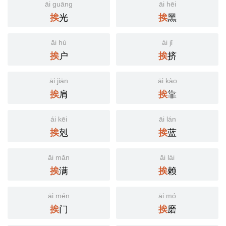
āi guāng
āi hēi
光
黑
挨
挨
āi hù
ái jǐ
户
挤
挨
挨
āi jiān
āi kào
肩
靠
挨
挨
ái kēi
āi lán
剋
蓝
挨
挨
āi mǎn
āi lài
满
赖
挨
挨
āi mén
āi mó
门
磨
挨
挨