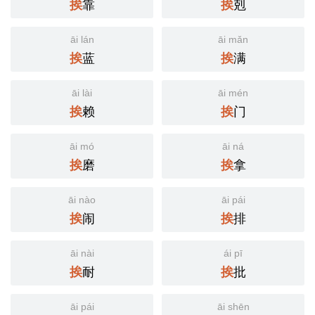
靠
剋
挨
挨
āi lán
āi mǎn
蓝
满
挨
挨
āi lài
āi mén
赖
门
挨
挨
āi mó
āi ná
磨
拿
挨
挨
āi nào
āi pái
闹
排
挨
挨
āi nài
ái pī
耐
批
挨
挨
āi pái
āi shēn