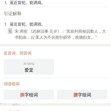
⒈ 逼近冒犯。犹调戏。
引证解释
⒈ 逼近冒犯。犹调戏。
宋 周密 《武林旧事·元夕》：“其前列荷校囚数人，大
引
书犯由，云‘某人为不合抢扑釵环，挨搪妇女。’”
近音词、同音词
ài táng
爱棠
词语组词
字组词
字组词
挨
搪