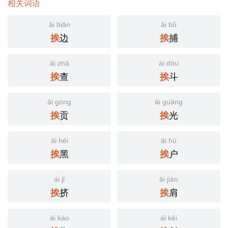
相关词语
āi biān
āi bǔ
边
捕
挨
挨
āi zhā
ái dòu
查
斗
挨
挨
āi gòng
āi guāng
贡
光
挨
挨
āi hēi
āi hù
黑
户
挨
挨
ái jǐ
āi jiān
挤
肩
挨
挨
āi kào
ái kēi