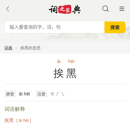
词典
挨黑的意思
āi
hēi
挨黑
āi hēi
ㄞ ㄏㄟ
拼音
注音
词语解释
挨黑
[ āi hēi ]