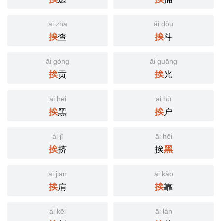
āi zhā
ái dòu
查
斗
挨
挨
āi gòng
āi guāng
贡
光
挨
挨
āi hēi
āi hù
黑
户
挨
挨
ái jǐ
āi hēi
挤
挨
挨
黑
āi jiān
āi kào
肩
靠
挨
挨
ái kēi
āi lán