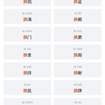
剋
蓝
挨
挨
āi mǎn
āi lài
满
赖
挨
挨
āi mén
āi mó
门
磨
挨
挨
āi ná
āi nào
拿
闹
挨
挨
āi pái
āi nài
排
耐
挨
挨
ái pī
āi pái
批
牌
挨
挨
āi shēn
āi sù