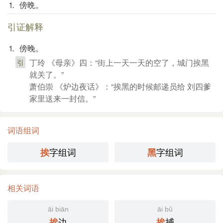
⒈ 傍晩。
引证解释
⒈ 傍晚。
丁玲 《母亲》四：“街上一天一天的空了，城门挨黑
引
就关了。”
萧伯崇 《炉边夜话》：“挨黑的时候邮递员给 刘四爹
家里送来一封信。”
词语组词
字组词
字组词
挨
黑
相关词语
āi biān
āi bǔ
边
捕
挨
挨