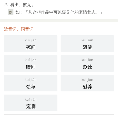
⒉ 看出、察见。
如：「从这些作品中可以窥见他的豪情壮志。」
例
近音词、同音词
kuī jiān
kuí jiàn
窥间
魁健
kuí jiān
kuī jiàn
睽间
窥谏
kuì jiàn
kuí jiàn
馈荐
魁荐
kuī jiàn
窥瞷