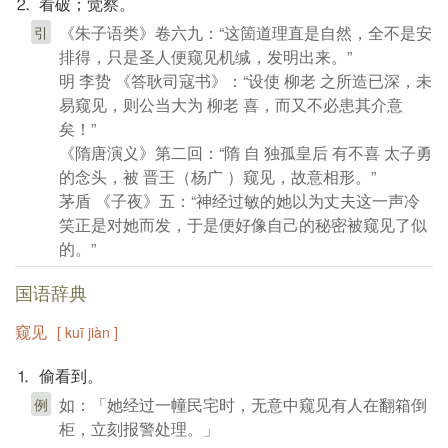
⒉ 看破；觉察。
《朱子语类》卷六九：“这箇道理直是自然，全不是安
引
排得，只是圣人便窥见机缄，发明出来。”
明 李贽 《答耿司寇书》：“设使 柳老 之所造已深，未
易窥见，则公当大为 柳老 喜，而又不必患其介意
矣！”
《隋唐演义》第二回：“隋 自 独孤皇后 有不喜 太子勇
的念头，被 晋王（杨广 ）窥见，故意相形。”
茅盾 《子夜》五：“神经过敏的她以为丈夫这一声冷
笑正是对她而发，于是便好像自己的秘密被窥见了似
的。”
国语辞典
窥见
[ kuī jiàn ]
⒈ 偷看到。
如：「她经过一幢民宅时，无意中窥见有人在翻箱倒
例
柜，立刻报警处理。」