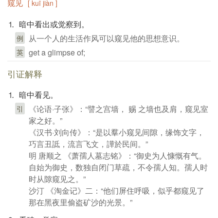
窥见
[ kuī jiàn ]
⒈ 暗中看出或觉察到。
从一个人的生活作风可以窥见他的思想意识。
例
get a glimpse of;
英
引证解释
⒈ 暗中看见。
《论语·子张》：“譬之宫墙， 赐 之墙也及肩，窥见室
引
家之好。”
《汉书·刘向传》：“是以羣小窥见间隙，缘饰文字，
巧言丑詆，流言飞文，譁於民间。”
明 唐顺之 《萧孺人墓志铭》：“御史为人慷慨有气。
自始为御史，数独自闭门草疏，不令孺人知。孺人时
时从隙窥见之。”
沙汀 《淘金记》二：“他们屏住呼吸，似乎都窥见了
那在黑夜里偷盗矿沙的光景。”