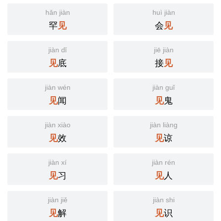
hǎn jiàn
huì jiàn
罕
会
见
见
jiàn dǐ
jiē jiàn
底
接
见
见
jiàn wén
jiàn guǐ
闻
鬼
见
见
jiàn xiào
jiàn liàng
效
谅
见
见
jiàn xí
jiàn rén
习
人
见
见
jiàn jiě
jiàn shi
解
识
见
见