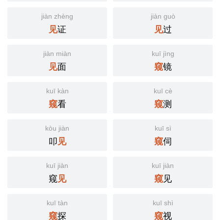
jiàn zhèng
jiàn guò
证
过
见
见
jiàn miàn
kuī jìng
面
镜
见
窥
kuī kàn
kuī cè
看
测
窥
窥
kòu jiàn
kuī sì
叩
伺
见
窥
kuī jiàn
kuī jiàn
窥
见
见
窥
kuī tàn
kuī shì
探
视
窥
窥