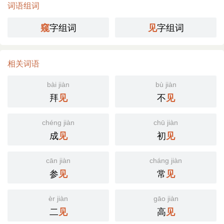
词语组词
字组词
字组词
窥
见
相关词语
bài jiàn
bù jiàn
拜
不
见
见
chéng jiàn
chū jiàn
成
初
见
见
cān jiàn
cháng jiàn
参
常
见
见
èr jiàn
gāo jiàn
二
高
见
见