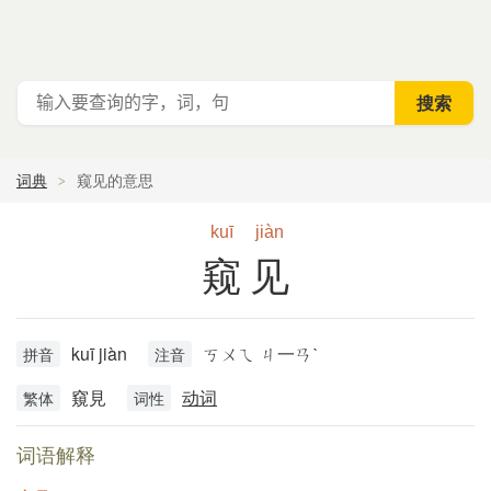
词典
窥见的意思
kuī
jiàn
窥见
kuī jiàn
ㄎㄨㄟ ㄐ一ㄢˋ
拼音
注音
窺見
动词
繁体
词性
词语解释