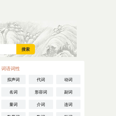
词语词性
拟声词
代词
动词
名词
形容词
副词
量词
介词
连词