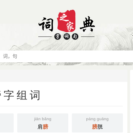
膀字组词
jiān bǎng
páng guāng
肩
胱
膀
膀