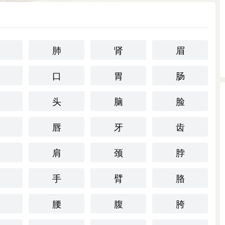
肺
肾
眉
口
胃
肠
头
脑
脸
唇
牙
齿
肩
颈
脖
手
臂
胳
腰
腹
胯