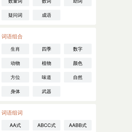
数量词
数词
助词
疑问词
成语
词语组合
生肖
四季
数字
动物
植物
颜色
方位
味道
自然
身体
武器
词语组词
AA式
ABCC式
AABB式