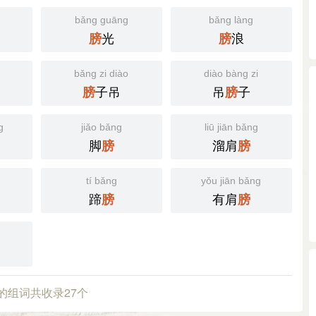
bǎng guāng
bǎng làng
光
浪
膀
膀
bǎng zi diào
diào bàng zi
子吊
吊
子
膀
膀
g
jiǎo bǎng
liū jiān bǎng
脚
溜肩
膀
膀
tí bǎng
yǒu jiān bǎng
蹄
有肩
膀
膀
的组词共收录27个