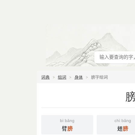
词典
组词
身体
膀字组词
bì bǎng
chì bǎng
臂
翅
膀
膀