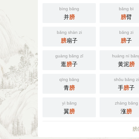
bìng bǎng
bǎng bì
并
臂
膀
膀
bǎng shàn zi
bǎng zi
扇子
子
膀
膀
guàng bǎng zǐ
huáng ní bǎn
逛
子
黄泥
膀
膀
qīng bǎng
shǒu bǎng zi
青
手
子
膀
膀
yì bǎng
zhàng bǎng
翼
涨
膀
膀
膀