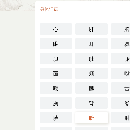
身体词语
心
肝
脾
眼
耳
鼻
胆
肚
腑
面
颊
嘴
喉
腮
舌
胸
背
脊
膊
膀
肘