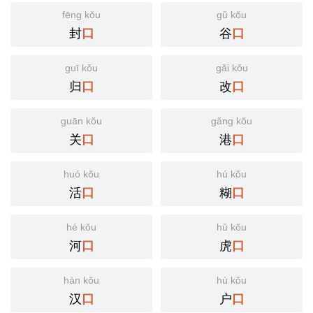
fēng kǒu
gǔ kǒu
封
谷
口
口
guī kǒu
gǎi kǒu
归
改
口
口
guān kǒu
gǎng kǒu
关
港
口
口
huó kǒu
hú kǒu
活
糊
口
口
hé kǒu
hǔ kǒu
河
虎
口
口
hàn kǒu
hù kǒu
汉
户
口
口