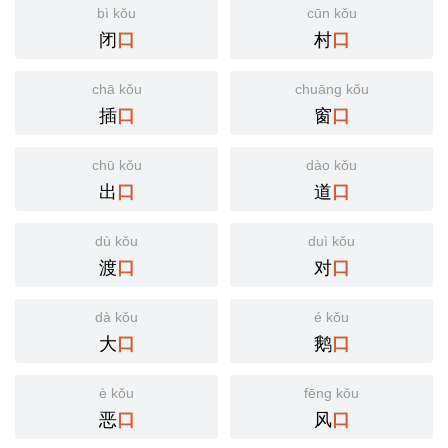
bì kǒu
cūn kǒu
闭
村
口
口
chā kǒu
chuāng kǒu
插
窗
口
口
chū kǒu
dào kǒu
出
道
口
口
dù kǒu
duì kǒu
渡
对
口
口
dà kǒu
é kǒu
大
鹅
口
口
è kǒu
fēng kǒu
恶
风
口
口