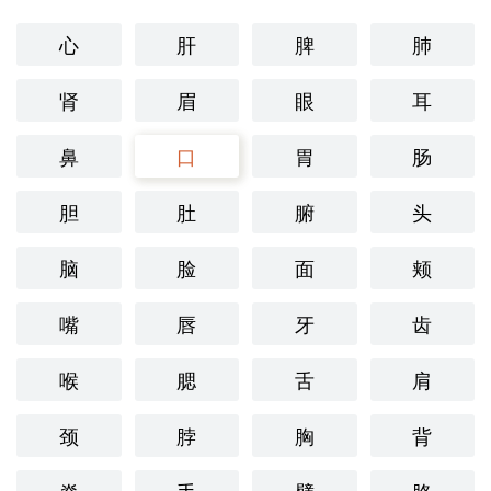
心
肝
脾
肺
肾
眉
眼
耳
鼻
口
胃
肠
胆
肚
腑
头
脑
脸
面
颊
嘴
唇
牙
齿
喉
腮
舌
肩
颈
脖
胸
背