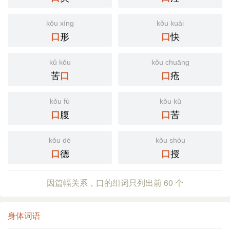
kǒu xíng
kǒu kuài
形
快
口
口
kǔ kǒu
kǒu chuāng
苦
疮
口
口
kǒu fù
kǒu kǔ
腹
苦
口
口
kǒu dé
kǒu shòu
德
授
口
口
因篇幅关系，口的组词只列出前 60 个
身体词语