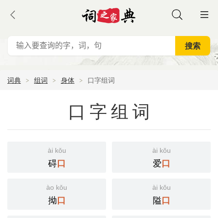
词典
组词
身体
口字组词
口字组词
ài kǒu
ài kǒu
碍
爱
口
口
ào kǒu
ài kǒu
拗
隘
口
口