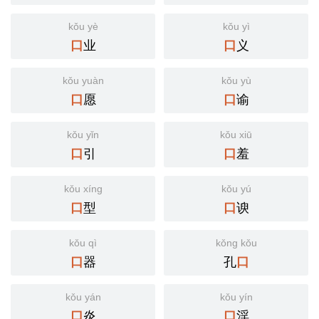
kǒu yè
kǒu yì
业
义
口
口
kǒu yuàn
kǒu yù
愿
谕
口
口
kǒu yǐn
kǒu xiū
引
羞
口
口
kǒu xíng
kǒu yú
型
谀
口
口
kǒu qì
kǒng kǒu
器
孔
口
口
kǒu yán
kǒu yín
炎
淫
口
口