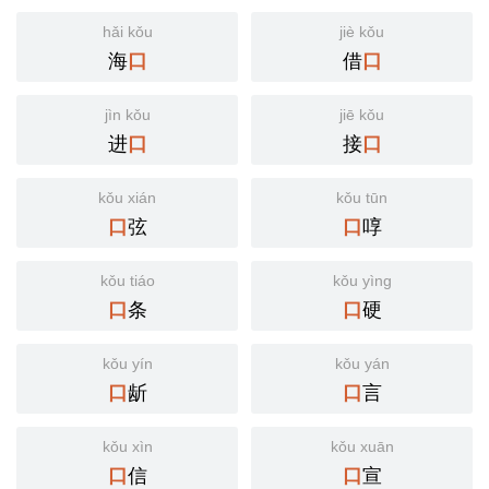
hǎi kǒu
jiè kǒu
海
借
口
口
jìn kǒu
jiē kǒu
进
接
口
口
kǒu xián
kǒu tūn
弦
啍
口
口
kǒu tiáo
kǒu yìng
条
硬
口
口
kǒu yín
kǒu yán
龂
言
口
口
kǒu xìn
kǒu xuān
信
宣
口
口