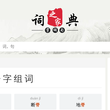
脊字组词
duàn jǐ
dì jǐ
断
地
脊
脊