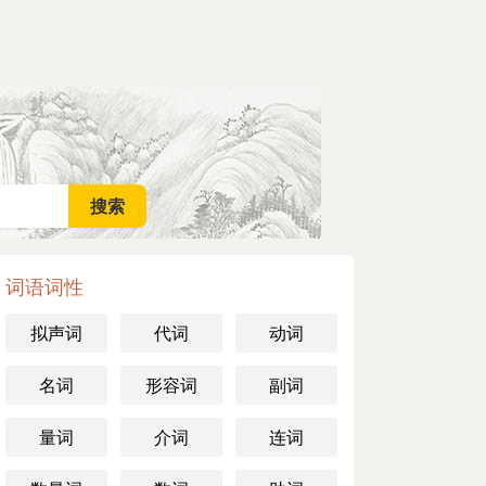
词语词性
拟声词
代词
动词
名词
形容词
副词
量词
介词
连词