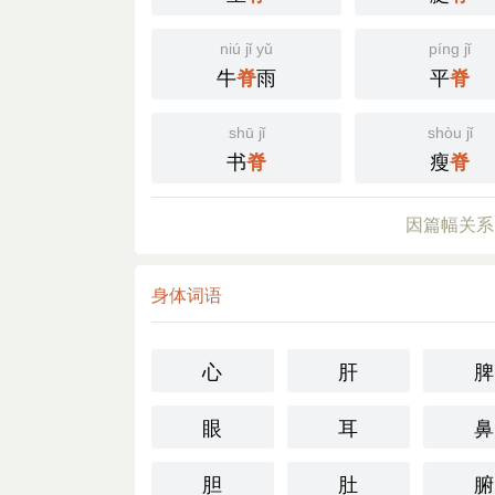
niú jǐ yǔ
píng jǐ
牛
雨
平
脊
脊
shū jǐ
shòu jǐ
书
瘦
脊
脊
因篇幅关系
身体词语
心
肝
脾
眼
耳
鼻
胆
肚
腑