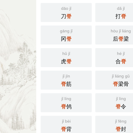
dāo jǐ
dǎ jǐ
刀
打
脊
脊
gāng jǐ
hòu jǐ liáng
冈
后
梁
脊
脊
hǔ jǐ
hé jǐ
虎
合
脊
脊
jǐ jīn
jǐ liáng gǔ
筋
梁骨
脊
脊
jǐ líng
jǐ líng
鸰
令
脊
脊
jǐ bèi
jǐ fēng
背
封
脊
脊