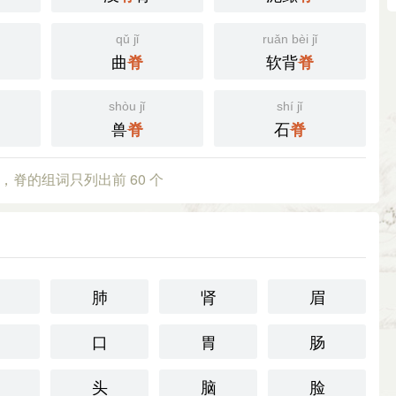
qǔ jǐ
ruǎn bèi jǐ
曲
软背
脊
脊
shòu jǐ
shí jǐ
兽
石
脊
脊
，脊的组词只列出前 60 个
肺
肾
眉
口
胃
肠
头
脑
脸