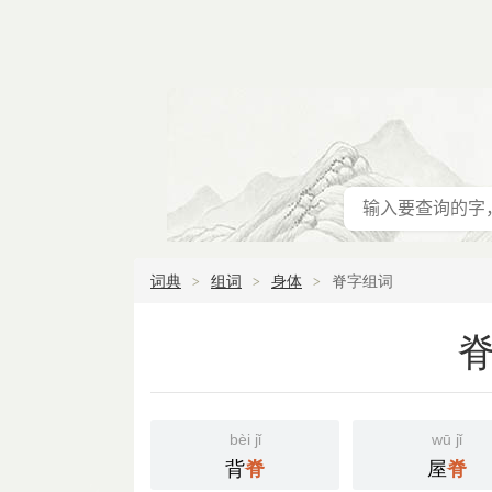
词典
组词
身体
脊字组词
bèi jǐ
wū jǐ
背
屋
脊
脊