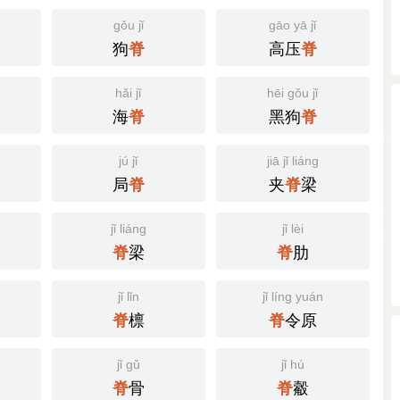
gǒu jǐ
gāo yā jǐ
狗
高压
脊
脊
hǎi jǐ
hēi gǒu jǐ
海
黑狗
脊
脊
jú jǐ
jiā jǐ liáng
局
夹
梁
脊
脊
jǐ liáng
jǐ lèi
梁
肋
脊
脊
jǐ lǐn
jǐ líng yuán
檩
令原
脊
脊
jǐ gǔ
jǐ hú
骨
觳
脊
脊