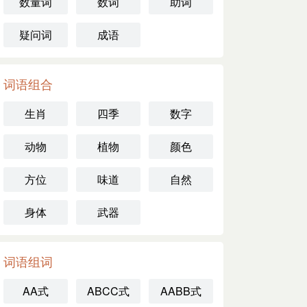
数量词
数词
助词
疑问词
成语
词语组合
生肖
四季
数字
动物
植物
颜色
方位
味道
自然
身体
武器
词语组词
AA式
ABCC式
AABB式