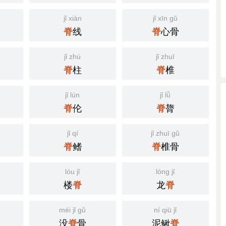
jǐ xiàn
jǐ xīn gǔ
线
心骨
脊
脊
jǐ zhù
jǐ zhuī
柱
椎
脊
脊
jǐ lún
jǐ lǚ
伦
膂
脊
脊
jǐ qí
jǐ zhuī gǔ
鳍
椎骨
脊
脊
lóu jǐ
lóng jǐ
楼
龙
脊
脊
méi jǐ gǔ
ní qiū jǐ
没
骨
泥鳅
脊
脊