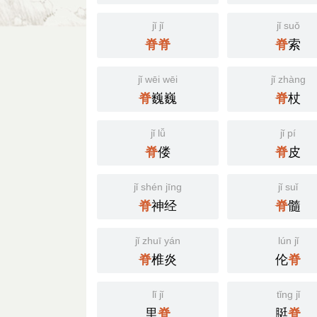
jǐ jǐ
jǐ suǒ
索
脊
脊
脊
jǐ wēi wēi
jǐ zhàng
巍巍
杖
脊
脊
jǐ lǚ
jǐ pí
偻
皮
脊
脊
jǐ shén jīng
jǐ suǐ
神经
髓
脊
脊
jǐ zhuī yán
lún jǐ
椎炎
伦
脊
脊
lǐ jǐ
tǐng jǐ
里
脡
脊
脊