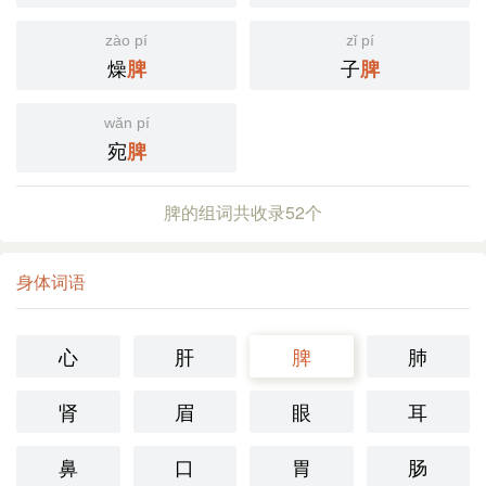
zào pí
zǐ pí
燥
子
脾
脾
wǎn pí
宛
脾
脾的组词共收录52个
身体词语
心
肝
脾
肺
肾
眉
眼
耳
鼻
口
胃
肠