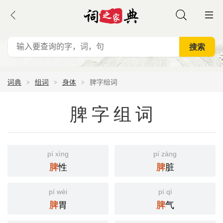
词典
组词
身体
脾字组词
脾字组词
pí xìng
pí zàng
性
脏
脾
脾
pí wèi
pí qì
胃
气
脾
脾