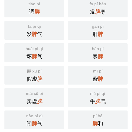
tiáo pí
fā pí hán
调
发
寒
脾
脾
fā pí qì
gān pí
发
气
肝
脾
脾
huài pí qì
hán pí
坏
气
寒
脾
脾
jiǎ xū pí
mì pí
假虚
蜜
脾
脾
mài xū pí
niú pí qì
卖虚
牛
气
脾
脾
nào pí qì
pí hé
闹
气
和
脾
脾