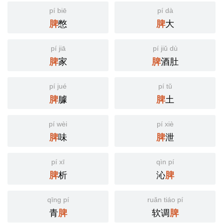
pí biē
pí dà
憋
大
脾
脾
pí jiā
pí jiǔ dù
家
酒肚
脾
脾
pí jué
pí tǔ
臄
土
脾
脾
pí wèi
pí xiè
味
泄
脾
脾
pí xī
qìn pí
析
沁
脾
脾
qīng pí
ruǎn tiáo pí
青
软调
脾
脾