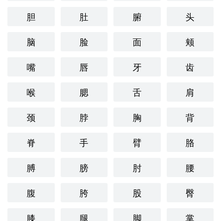
胆
肚
腑
头
脑
脸
面
颊
嘴
唇
牙
齿
喉
腮
舌
肩
颈
脖
胸
背
脊
手
臂
胳
膊
膀
肘
腰
腹
胯
股
臀
膝
腿
脚
掌