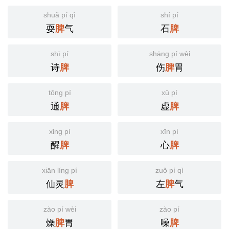
shuǎ pí qì
shí pí
耍
气
石
脾
脾
shī pí
shāng pí wèi
诗
伤
胃
脾
脾
tōng pí
xū pí
通
虚
脾
脾
xǐng pí
xīn pí
醒
心
脾
脾
xiān líng pí
zuǒ pí qì
仙灵
左
气
脾
脾
zào pí wèi
zào pí
燥
胃
噪
脾
脾